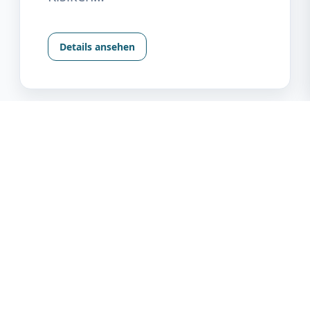
Details ansehen
Hausärztliche Versorgung
Suchen Sie eine zuverlässige
Hausarztpraxis in Farmsen-
Berne? Wir begleiten Sie als erste
Anlaufstelle in allen
Gesundheitsfragen mit